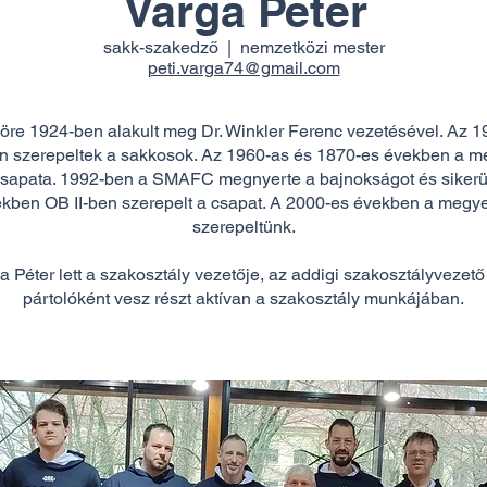
Varga Péter
sakk-szakedző | nemzetközi mester
peti.varga74@gmail.com
e 1924-ben alakult meg Dr. Winkler Ferenc vezetésével. Az 
n szerepeltek a sakkosok. Az 1960-as és 1870-es években a 
sapata. 1992-ben a SMAFC megnyerte a bajnokságot és sikerült 
kben OB II-ben szerepelt a csapat. A 2000-es években a megy
szerepeltünk.
 Péter lett a szakosztály vezetője, az addigi szakosztályveze
pártolóként vesz részt aktívan a szakosztály munkájában.