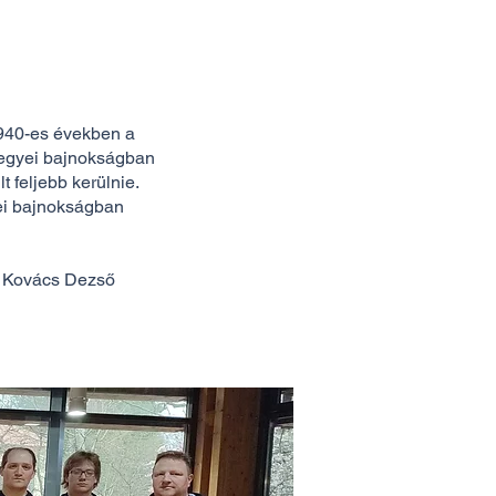
1940-es években a
megyei bajnokságban
feljebb kerülnie.
ei bajnokságban
tő Kovács Dezső