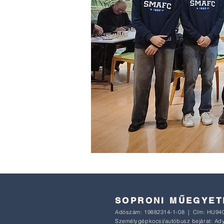
SOPRONI MŰEGYETE
Adószám:
19882314-1-08 | C
ím: HU
940
Személygépkocsi/autóbusz bejárat: Ady