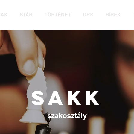
GAK
STÁB
TÖRTÉNET
DRK
HÍREK
SAKK
szakosztály